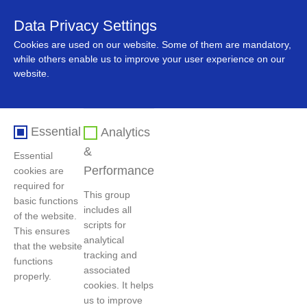
Data Privacy Settings
中文
Cookies are used on our website. Some of them are mandatory,
while others enable us to improve your user experience on our
website.
Essential
Analytics
&
Essential
Performance
cookies are
required for
This group
basic functions
includes all
首页
>
人力资源
>
社会招聘
of the website.
scripts for
This ensures
analytical
that the website
tracking and
functions
过滤条件
associated
properly.
cookies. It helps
us to improve