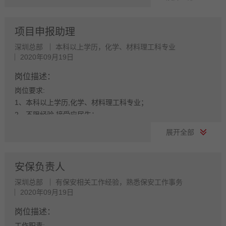
任职要求:
1、人力资源、行政管理或相关专业全日制本科及以上学历；
2、5年以上年行政、人事相关工作经验,
项目申报助理
3、具有战略、策略化思维,具有解决复杂问题的能力；很强的计
深圳总部
本科以上学历，化学、材料理工科专业
划性和实施执行的能力；
2020年09月19日
4、具有良好的职业道德,踏实稳重,工作细心,责任心强,有较强的
沟通、协调能力,适应短期出差。
岗位描述：
5、有上市公司、制造业经验优先
岗位要求:
1、本科以上学历,化学、材料理工科专业；
我要投简历
2、不限经验,接受应届生；
岗位职责:
展开全部
1. 参与做好深圳总部的相关创新项目和的申报、跟踪和过程管
理
2. 负责各类资质、荣誉和补贴的申报工作
安保负责人
3. 负责维护深圳总部已有的相关荣誉资质（如:高新技术企业）
深圳总部
有保安相关工作经验，熟悉保安工作事务
4. 负责收集国家和地方政府各部门优惠、扶持、奖励政策信
2020年09月19日
息；
5. 部门领导安排的其他相关工作
岗位描述：
工作职责: