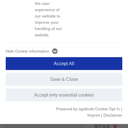
区域
the user
experience of
岗位类型
our website to
improve your
handling of our
最新发布
website.
Hide Cookie information
Accept All
行政人事经理
深圳总部
5年以上年行政、人事相关工作经验
Save & Close
2020年09月19日
岗位描述：
Accept only essential cookies
职责描述:
Powered by sgalinski Cookie Opt In
|
1、负责总部日常接待和后勤管理以及各分子公司大型接待等行
Imprint
|
Disclaimer
政类工作；
2、负责集团人事招聘、绩效考核、激励等人事类工作
展开全部