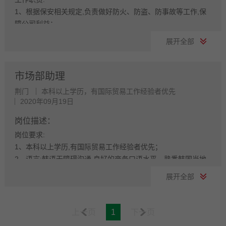
我要投简历
1、根据保安相关规定,负责做好防火、防盗、防事故等工作,保
障公司利益；
2、严格按照验证制度,防止未经许可的人员进入公司,维护公司
展开全部
治安秩序；
3、及时处理公司内发生的各自突发事件并及时报告；
4、负责董事长等高管领导人的安全；
市场部助理
5、完成领导安排的其他临时性任务。
荆门
本科以上学历，有国际贸易工作经验者优先
岗位要求:
2020年09月19日
1、20-40岁,五官端正,身体健康；
2、无不良记录,不良嗜好,要求退役3年内,武警、特种部队,驻港
岗位描述：
部队转业都可；
岗位要求:
3、有良好的服务意识,安全意识,责任心强,服从公司管理；
1、本科以上学历,有国际贸易工作经验者优先；
4、有保安相关工作经验,熟悉保安工作事务；
2、语言:韩语无障碍沟通,良好的商务口语水平。熟悉韩国当地
5、有驾驶证优先录用。
的市场动向,了解韩国文化,能够接受出差。
展开全部
3、优秀的沟通能力,分析问题、解决问题思维和能力；
我要投简历
4、诚实守信,吃苦耐劳,性格活泼开朗,积极主动,责任心强,工作
踏实,执行力强。
上一页
1
下一页
工作内容: