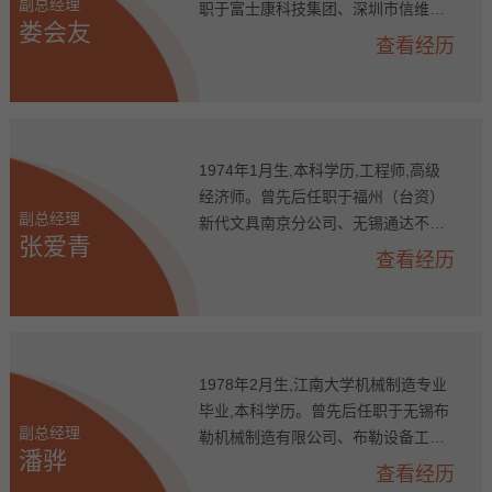
副总经理
职于富士康科技集团、深圳市信维通
娄会友
信股份有限公司。2016年入职格林美,
查看经历
历任公司资金管理部经理、资金管理
部总监、公司总经理助理,现任公司副
总经理、资金总监。
1974年1月生,本科学历,工程师,高级
经济师。曾先后任职于福州（台资）
副总经理
新代文具南京分公司、无锡通达不锈
张爱青
钢有限公司。2012年入职格林美,历任
查看经历
江苏凯力克钴业股份有限公司采购部
经理、生产副总、常务副总、总经理,
现任公司副总经理、格林美（江苏）
钴业股份有限公司董事长兼总经理。
1978年2月生,江南大学机械制造专业
毕业,本科学历。曾先后任职于无锡布
副总经理
勒机械制造有限公司、布勒设备工程
潘骅
（无锡）有限公司、无锡东寅拉链有
查看经历
限公司。2012年入职格林美,历任江苏