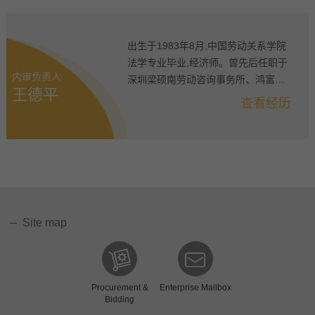
出生于1983年8月,中国劳动关系学院
法学专业毕业,经济师。曾先后任职于
内审负责人
深圳梁硕南劳动咨询事务所、鸿富锦
王德平
精密工业（深圳）有限公司。2010年
查看经历
入职格林美,历任格林美股份有限公司
企管部副经理、河南格林美中钢再生
资源有限公司副总经理、江苏凯力克
钴业股份有限公司副总经理、荆门市
格林美新材料有限公司副总经理、武
汉城市圈（仙桃）城市矿产资源大市
场有限公司总经理、公司内审副总监,
Site map
现任公司内审负责人。
Procurement &
Enterprise Mailbox
Bidding