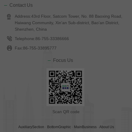
Contact Us
Address:43rd Floor, Satcom Tower, No. 88 Baoxing Road,
Haiwang Community, Xin'an Sub-district, Bao'an District,
Shenzhen, China
Telephone:86-755-33386666
Fax:86-755-33895777
Focus Us
Scan QR code
AuxiliarySection
·
BottomGraphic
·
MainBusiness
·
About Us