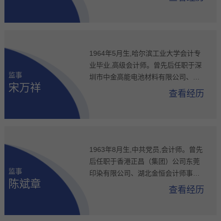
公司常务副总经理、武汉汉能通新能
源汽车服务有限公司总经理、公司职
工监事,现任公司职工监事。王健女士
为公司实际控制人王敏女士的妹妹。
1964年5月生,哈尔滨工业大学会计专
业毕业,高级会计师。曾先后任职于深
监事
圳市中金高能电池材料有限公司、广
宋万祥
东嘉耀木业发展有限公司、风火创意
查看经历
股份管理有限公司。2012年入职格林
美,历任江苏凯力克钴业股份有限公司
财务总监、公司财务总监、公司副总
经理,现任公司监事。
1963年8月生,中共党员,会计师。曾先
后任职于香港正昌（集团）公司东莞
监事
印染有限公司、湖北金恒会计师事务
陈斌章
有限公司、湖北四季青景观园林建设
查看经历
有限公司。2004年入职格林美,历任荆
门市格林美新材料有限公司财务总
监、公司总会计师,现任公司监事。