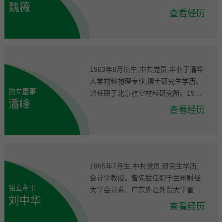
魏薇
管理有限公司、中关村并购母基金、
查看经历
超威明智（横琴）投资管理有限公
司。现任公司董事、北京京能同鑫投
资管理有限公司副总经理。
1963年8月出生,中共党员,毕业于清华
大学材料物理专业,博士研究生学历。
独立董事
曾任职于北京航空材料研究所。1996
潘峰
年7月至今,任清华大学材料学院教
查看经历
授、博士生导师。现任公司独立董
事、天通控股股份有限公司独立董
事、崇义章源钨业股份有限公司非独
立董事。
1965年7月生,中共党员,研究生学历,
会计学教授。曾先后任职于兰州财经
独立董事
大学会计系、广东外语外贸大学管理
刘中华
学院。现为广东外语外贸大学会计学
查看经历
院教授、硕士研究生导师,兼任教育部