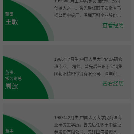
1959年1月生,中共党员,会计师,公司
董事王敏女士为夫妻关系,两人为公司
创始人之一。曾先后任职于安徽省马
董事
实际控制人。
钢公司中板厂、深圳万科企业股份有
王敏
限公司下属公司、深圳中物集团下属
查看经历
公司、深圳市中金高能电池材料有限
公司。历任公司董事、常务副总经理,
现任公司董事、深圳市汇丰源投资有
限公司执行董事。王敏女士与公司董
事长许开华先生为夫妻关系,两人为公
1968年7月生,中国人民大学MBA研修
司实际控制人,与公司监事王健女士为
班毕业,工程师。曾先后任职于宝钢集
董事、
姐妹关系。
团朝阳精密带钢有限公司、深圳市中
常务副总
金高能电池材料有限公司。历任公司
查看经历
周波
副总经理,监事会主席,现任公司董事、
常务副总经理。
1983年2月生,中国人民大学民商法专
业研究生学历。曾先后任职于中信证
董事
券股份有限公司、先锋国盛投资基金