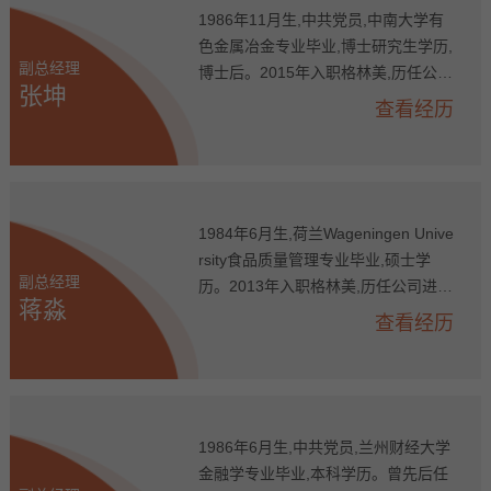
行董事会秘书。
1986年11月生,中共党员,中南大学有
色金属冶金专业毕业,博士研究生学历,
副总经理
博士后。2015年入职格林美,历任公司
张坤
技术发展部经理、格林美（无锡）能
查看经历
源材料有限公司副总经理、格林美废
物再生与新材料研究院院长、公司副
总经理,现任公司副总经理、公司废物
再生与新材料研究院院长。
1984年6月生,荷兰Wageningen Unive
rsity食品质量管理专业毕业,硕士学
副总经理
历。2013年入职格林美,历任公司进口
蒋淼
部副总监、总监、海外市场部总监、
查看经历
钴镍原料战略采购部总监、公司国内
市场三部总监、公司总经理助理、公
司副总经理,现任公司副总经理。
1986年6月生,中共党员,兰州财经大学
金融学专业毕业,本科学历。曾先后任