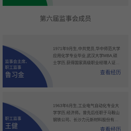
会计学专业教学指导委员会委员,中国
会计学会理事,中国对外经贸会计学会
副会长,广东省管理会计师协会常务副
第六届监事会成员
会长,广东省会计学会常务理事,广东省
审计学会常务理事,现任公司独立董
事、广东省高速公路发展股份有限公
司独立董事、广东韶钢松山股份有限
1971年9月生,中共党员,华中师范大学
公司独立董事、立讯精密工业股份有
应用化学专业毕业,武汉大学MBA,硕
限公司独立董事。
监事会主席、
士学历,获得国家高级职业经理人证
职工监事
书。曾任职于湖北荆工水泥股份有限
查看经历
鲁习金
公司。2009年入职格林美,历任荆门市
格林美新材料有限公司副总经理、江
西格林美资源循环有限公司总经理、
格林美（武汉）城市矿山产业集团有
限公司总经理、公司副总经理,现任公
1963年6月生,工业电气自动化专业大
司监事会主席、职工监事。
学学历,经济师。曾先后任职于马鞍山
职工监事
钢铁公司、长沙力元新材料股份有限
王健
公司。历任荆门市格林美新材料有限
查看经历