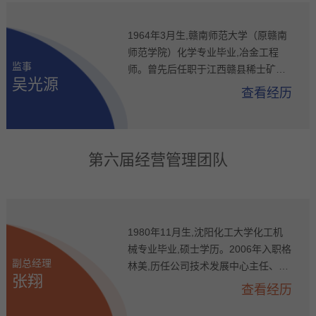
1964年3月生,赣南师范大学（原赣南
师范学院）化学专业毕业,冶金工程
监事
师。曾先后任职于江西赣县稀士矿生
吴光源
产厂、鸿晟化工实业有限公司。2006
查看经历
年入职格林美,历任荆门市格林美新材
料有限公司总经理助理、生产副总经
理、事业部总经理、常务副总经理、
公司副总经理,现任公司监事。
第六届经营管理团队
1980年11月生,沈阳化工大学化工机
械专业毕业,硕士学历。2006年入职格
副总经理
林美,历任公司技术发展中心主任、公
张翔
司创新驱动领导小组副组长、公司总
查看经历
办主任、格林美（武汉）新能源汽车