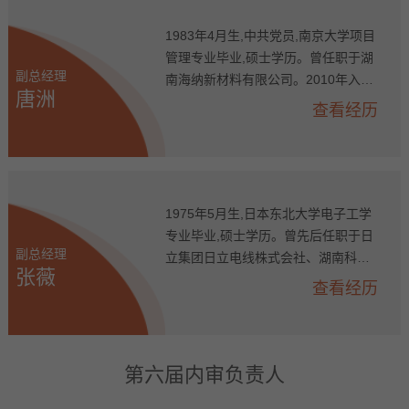
司常务副总经理、总经理,荆门市格林
美新材料有限公司副总经理,青美邦新
1983年4月生,中共党员,南京大学项目
能源材料有限公司总经理,公司副总经
管理专业毕业,硕士学历。曾任职于湖
副总经理
理,现任公司副总经理、青美邦新能源
南海纳新材料有限公司。2010年入职
唐洲
材料有限公司总经理。
格林美,历任江苏凯力克钴业股份有限
查看经历
公司研发部副经理,格林美（无锡）能
源材料有限公司总经理助理,荆门市格
林美新材料有限公司材料制造一部总
裁、材料制造中心主任,公司总经理助
理,现任公司副总经理、福安青美能源
1975年5月生,日本东北大学电子工学
材料有限公司董事长。
专业毕业,硕士学历。曾先后任职于日
副总经理
立集团日立电线株式会社、湖南科力
张薇
远高技术集团有限公司、湖南科力远
查看经历
新能源股份有限公司、科力远CHS日
本技研株式会社。2022年入职格林美,
现任公司副总经理、双碳战略研究与E
SG品牌推广中心总监。
第六届内审负责人