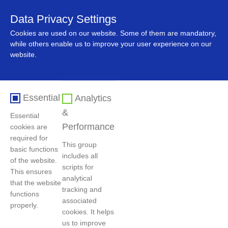
Data Privacy Settings
中文
Cookies are used on our website. Some of them are mandatory,
while others enable us to improve your user experience on our
website.
Essential
Analytics
&
Essential
Performance
cookies are
required for
This group
basic functions
includes all
Home
>
About Us
>
OrganizationalStructure
of the website.
scripts for
This ensures
analytical
that the website
tracking and
functions
associated
properly.
cookies. It helps
us to improve