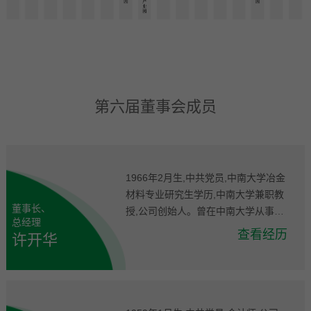
第六届董事会成员
1966年2月生,中共党员,中南大学冶金
材料专业研究生学历,中南大学兼职教
董事长、
授,公司创始人。曾在中南大学从事教
总经理
学、研究,曾与东京大学山本研究室进
查看经历
许开华
行短期合作研究(受聘高级研究员),现
任公司董事长兼总经理、中国循环经
济协会副会长、丰城市鑫源兴新材料
有限公司执行董事、深圳市汇丰源投
资有限公司监事。许开华先生与公司