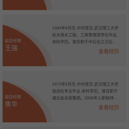
凯力克钴业股份有限公司副总经理、
格林美（无锡）能源材料有限公司总
经理、公司副总经理,现任公司副总经
理。
1984年8月生,中共党员,武汉理工大学
给水排水工程、工商管理双学位毕业,
副总经理
本科学历。曾任职于中石化江汉石油
王强
工程设计有限公司。2017年入职格林
查看经历
美,历任格林美(天津)城市矿产循环产
业发展有限公司副总经理、荆门市格
林美新材料有限公司安全总监、公司
安全总监、公司总经理助理、荆门市
格林美新材料有限公司副总经理、公
1973年5月生,中共党员,武汉理工大学
司副总经理,现任公司副总经理。
自动化专业毕业,本科学历。曾任职于
副总经理
湖北金龙泉集团。2006年入职格林美,
焦华
历任荆门市格林美新材料有限公司企
查看经历
管部经理、审计部经理,武汉汉能通新
能源汽车服务有限公司副总经理,格林
美（武汉）城市矿山产业集团有限公