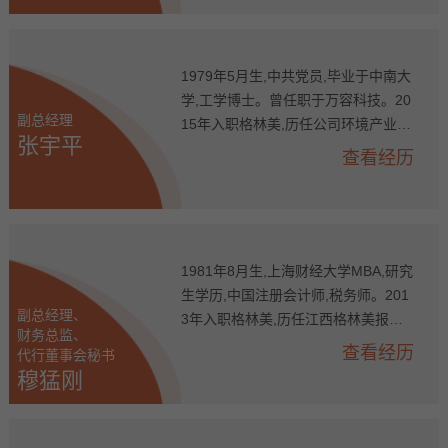
服务有限公司常务副总经理、公司副
总经理、格林美（无锡）能源材料有
限公司总经理,现任公司副总经理、格
林美（无锡）能源材料有限公司总经
1979年5月生,中共党员,毕业于中南大
理。
学,工学博士。曾任职于万容科技。20
副总经理
15年入职格林美,历任公司环境产业发
张宇平
展总监、创新驱动办主任、公司副总
查看经历
经理、武汉动力电池再生技术有限公
司总经理,现任公司副总经理、武汉动
力电池再生技术有限公司总经理、废
旧电池回收利用国家标准工作组副组
长、中国汽车动力电池产业战略联盟
1981年8月生,上海财经大学MBA,研究
回收利用分会理事长、中国电动汽车
生学历,中国注册会计师,税务师。201
副总经理、
动力蓄电池循环利用战略联盟副理事
3年入职格林美,历任江西格林美报废
财务总监、
长。
汽车循环利用有限公司财务总监、扬
查看经历
代行董事会秘书
州宁达贵金属有限公司财务总监、格
穆猛刚
林美（无锡）能源材料有限公司财务
总监、公司财务副总监、公司财务总
监,现任公司副总经理、财务总监、代